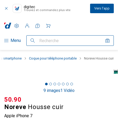
digitec
Vers l'app
Trouvez et commandez plus vite
Paramètres
Compte client
Listes de comparaison
Listes d'envies
Panier
Navigation par catégorie
Menu
Recherche
 du smartphone
Coque pour téléphone portable
Noreve Housse cuir
9 images
1 Vidéo
CHF
50.90
Noreve
Housse cuir
Apple iPhone 7