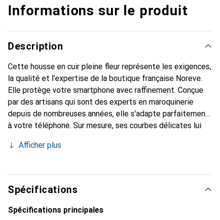
Informations sur le produit
Description
Cette housse en cuir pleine fleur représente les exigences,
la qualité et l'expertise de la boutique française Noreve.
Elle protège votre smartphone avec raffinement. Conçue
par des artisans qui sont des experts en maroquinerie
depuis de nombreuses années, elle s'adapte parfaitement
à votre téléphone. Sur mesure, ses courbes délicates lui
confèrent une véritable seconde peau. Elle devient un
Afficher plus
accessoire chic et essentiel pour votre smartphone.
Reconnaître internationalement pour ses produits de
haute qualité, la marque Noreve est un choix sûr pour une
clientèle exigeante.
Spécifications
Spécifications principales