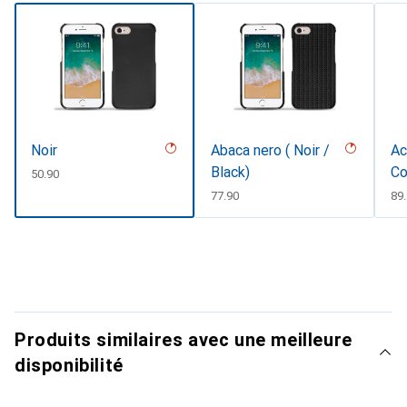
Noir
Abaca nero ( Noir /
Ac
Black)
Co
CHF
50.90
CHF
77.90
CH
89
Produits similaires avec une meilleure
disponibilité