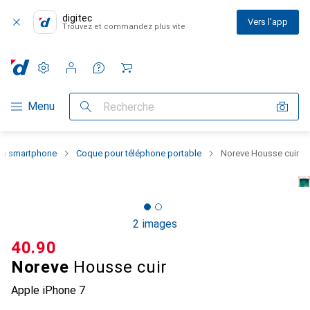
digitec
Vers l'app
Trouvez et commandez plus vite
Paramètres
Compte client
Listes de comparaison
Listes d'envies
Panier
Navigation par catégorie
Menu
Recherche
 du smartphone
Coque pour téléphone portable
Noreve Housse cuir
2 images
CHF
40.90
Noreve
Housse cuir
Apple iPhone 7