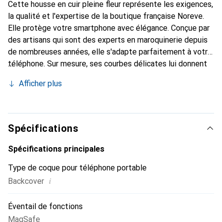
Cette housse en cuir pleine fleur représente les exigences,
la qualité et l'expertise de la boutique française Noreve.
Elle protège votre smartphone avec élégance. Conçue par
des artisans qui sont des experts en maroquinerie depuis
de nombreuses années, elle s'adapte parfaitement à votre
téléphone. Sur mesure, ses courbes délicates lui donnent
une véritable seconde peau. Elle devient l'accessoire chic
Afficher plus
et indispensable pour votre smartphone. Reconnaître
internationalement pour ses produits de haute qualité, la
marque Noreve est un choix sûr pour une clientèle
exigeante.
Spécifications
Spécifications principales
Type de coque pour téléphone portable
i
Backcover
Éventail de fonctions
MagSafe