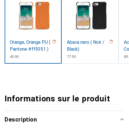
Orange, Orange PU (
Abaca nero ( Noir /
Ac
Pantone #ff9351 )
Black)
Co
CHF
40.90
CHF
77.90
CH
89
Informations sur le produit
Description