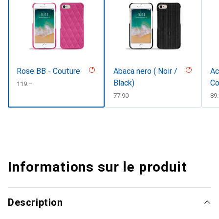
Rose BB - Couture
Abaca nero ( Noir /
Ac
Black)
Co
CHF
119.–
CHF
77.90
CH
89
Informations sur le produit
Description