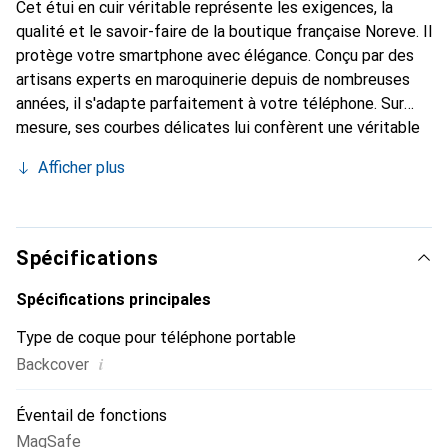
Cet étui en cuir véritable représente les exigences, la
qualité et le savoir-faire de la boutique française Noreve. Il
protège votre smartphone avec élégance. Conçu par des
artisans experts en maroquinerie depuis de nombreuses
années, il s'adapte parfaitement à votre téléphone. Sur
mesure, ses courbes délicates lui confèrent une véritable
seconde peau. Il devient l'accessoire chic et indispensable
Afficher plus
de votre smartphone. Reconnu internationalement pour
ses produits de haute qualité, la marque Noreve est un
choix sûr pour une clientèle exigeante.
Spécifications
Spécifications principales
Type de coque pour téléphone portable
i
Backcover
Éventail de fonctions
MagSafe