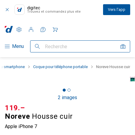
digitec
Vers l'app
Trouvez et commandez plus vite
Paramètres
Compte client
Listes de comparaison
Listes d'envies
Panier
Navigation par catégorie
Menu
Recherche
 du smartphone
Coque pour téléphone portable
Noreve Housse cuir
2 images
CHF
119.–
Noreve
Housse cuir
Apple iPhone 7