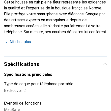
Cette housse en cuir pleine fleur représente les exigences,
la qualité et l'expertise de la boutique française Noreve.
Elle protège votre smartphone avec élégance. Conçue par
des artisans experts en maroquinerie depuis de
nombreuses années, elle s'adapte parfaitement à votre
téléphone. Sur mesure, ses courbes délicates lui confèrent
une véritable seconde peau. Elle devient un accessoire
Afficher plus
chic et essentiel de votre smartphone. Reconnaître
internationalement pour ses produits de haute qualité, la
marque Noreve est un choix sûr pour une clientèle
exigeante.
Spécifications
Spécifications principales
Type de coque pour téléphone portable
i
Backcover
Éventail de fonctions
MagSafe