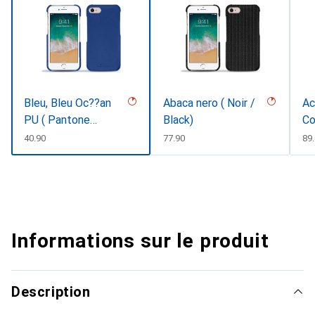
Bleu, Bleu Oc??an
Abaca nero ( Noir /
Ac
PU ( Pantone
Black)
Co
#003da5 )
CHF
40.90
CHF
77.90
CH
89
Informations sur le produit
Description