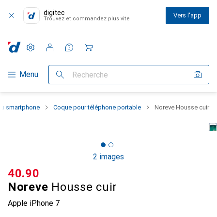
digitec
Vers l'app
Trouvez et commandez plus vite
Paramètres
Compte client
Listes de comparaison
Listes d'envies
Panier
Navigation par catégorie
Menu
Recherche
 du smartphone
Coque pour téléphone portable
Noreve Housse cuir
2 images
CHF
40.90
Noreve
Housse cuir
Apple iPhone 7