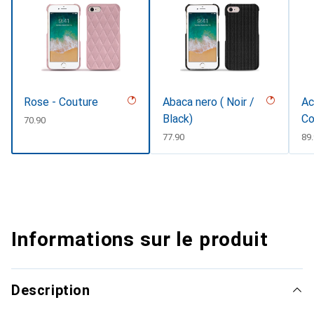
Rose - Couture
Abaca nero ( Noir /
Ac
Black)
Co
CHF
70.90
CHF
77.90
CH
89
Informations sur le produit
Description