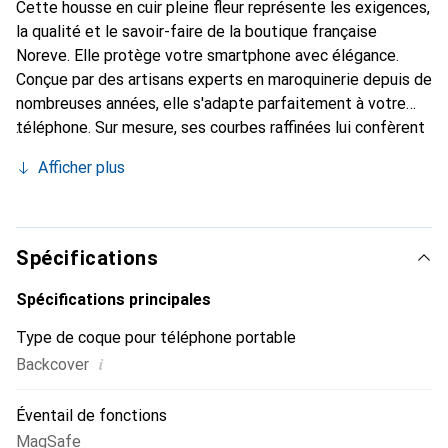
Cette housse en cuir pleine fleur représente les exigences,
la qualité et le savoir-faire de la boutique française
Noreve. Elle protège votre smartphone avec élégance.
Conçue par des artisans experts en maroquinerie depuis de
nombreuses années, elle s'adapte parfaitement à votre
téléphone. Sur mesure, ses courbes raffinées lui confèrent
une véritable seconde peau. Elle devient l'accessoire chic
Afficher plus
et indispensable de votre smartphone. Reconnaissable à
l'international pour ses produits de haute qualité, la
marque Noreve est un choix sûr pour une clientèle
exigeante.
Spécifications
Spécifications principales
Type de coque pour téléphone portable
i
Backcover
Éventail de fonctions
MagSafe