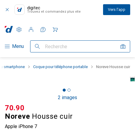
digitec
Vers l'app
Trouvez et commandez plus vite
Paramètres
Compte client
Listes de comparaison
Listes d'envies
Panier
Navigation par catégorie
Menu
Recherche
 du smartphone
Coque pour téléphone portable
Noreve Housse cuir
2 images
CHF
70.90
Noreve
Housse cuir
Apple iPhone 7