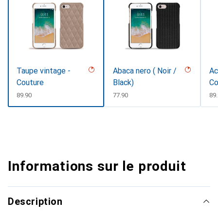
Taupe vintage -
Abaca nero ( Noir /
Ac
Couture
Black)
Co
CHF
89.90
CHF
77.90
CH
89
Informations sur le produit
Description