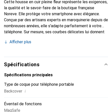
Cette housse en cuir pleine fleur représente les exigences,
la qualité et le savoir-faire de la boutique française
Noreve. Elle protège votre smartphone avec élégance.
Conçue par des artisans experts en maroquinerie depuis de
nombreuses années, elle s'adapte parfaitement à votre
téléphone. Sur mesure, ses courbes délicates lui donnent
une véritable seconde peau. Elle devient l'accessoire chic
Afficher plus
et indispensable de votre smartphone. Reconnaître
internationalement pour ses produits de haute qualité, la
marque Noreve est un choix sûr pour une clientèle
exigeante.
Spécifications
Spécifications principales
Type de coque pour téléphone portable
i
Backcover
Éventail de fonctions
MagSafe