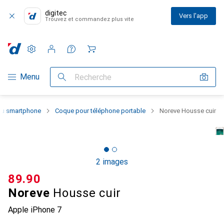
digitec
Vers l'app
Trouvez et commandez plus vite
Paramètres
Compte client
Listes de comparaison
Listes d'envies
Panier
Navigation par catégorie
Menu
Recherche
 du smartphone
Coque pour téléphone portable
Noreve Housse cuir
2 images
CHF
89.90
Noreve
Housse cuir
Apple iPhone 7