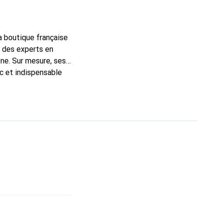
la boutique française
t des experts en
ne. Sur mesure, ses
ic et indispensable
té, la marque Noreve