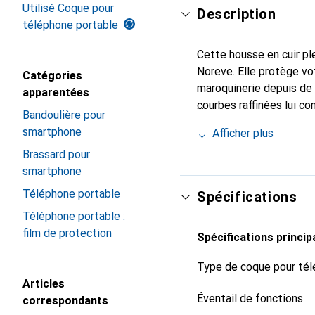
Utilisé Coque pour
Description
téléphone portable
Cette housse en cuir ple
Noreve. Elle protège vo
Catégories
maroquinerie depuis de 
apparentées
courbes raffinées lui co
Bandoulière pour
de votre smartphone. Re
smartphone
Afficher plus
est un choix sûr pour un
Brassard pour
smartphone
Téléphone portable
Spécifications
Téléphone portable :
film de protection
Spécifications princip
Type de coque pour tél
Articles
Éventail de fonctions
correspondants