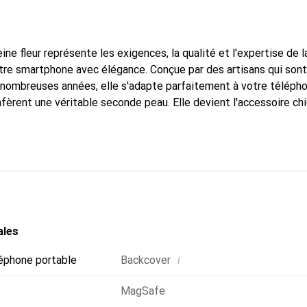
ine fleur représente les exigences, la qualité et l'expertise de 
tre smartphone avec élégance. Conçue par des artisans qui son
nombreuses années, elle s'adapte parfaitement à votre télépho
nfèrent une véritable seconde peau. Elle devient l'accessoire ch
connaître internationalement pour ses produits de haute quali
e clientèle exigeante.
ales
i
éphone portable
Backcover
MagSafe