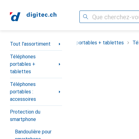
Recherche
Navigation par catégorie
Tout l'assortiment
Téléphones portables + tablettes
Té
Tout l'assortiment
Téléphones
portables +
tablettes
Téléphones
portables :
accessoires
Protection du
smartphone
Bandoulière pour