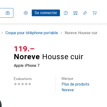
Paramètres
Compte client
Listes de comparaison
Listes d'envies
Panier
Se connecter
Coque pour téléphone portable
Noreve Housse cuir
CHF
119.–
Noreve
Housse cuir
Apple iPhone 7
Marque
Évaluations
Plus de produits
Noreve