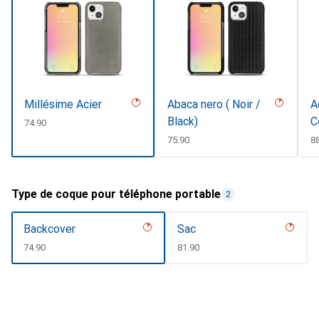
Millésime Acier
Abaca nero ( Noir /
A
Black)
C
CHF
74.90
CHF
75.90
C
8
Type de coque pour téléphone portable
2
Backcover
Sac
CHF
74.90
CHF
81.90