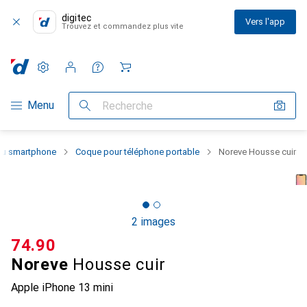
digitec
Vers l'app
Trouvez et commandez plus vite
Paramètres
Compte client
Listes de comparaison
Listes d'envies
Panier
Navigation par catégorie
Menu
Recherche
 du smartphone
Coque pour téléphone portable
Noreve Housse cuir
2 images
CHF
74.90
Noreve
Housse cuir
Apple iPhone 13 mini