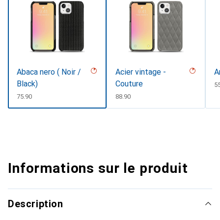
Abaca nero ( Noir /
Acier vintage -
A
Black)
Couture
C
5
CHF
75.90
CHF
88.90
Informations sur le produit
Description