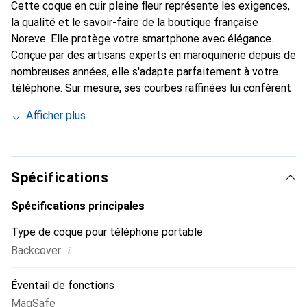
Cette coque en cuir pleine fleur représente les exigences,
la qualité et le savoir-faire de la boutique française
Noreve. Elle protège votre smartphone avec élégance.
Conçue par des artisans experts en maroquinerie depuis de
nombreuses années, elle s'adapte parfaitement à votre
téléphone. Sur mesure, ses courbes raffinées lui confèrent
une véritable seconde peau. Elle devient l'accessoire chic
Afficher plus
et indispensable de votre smartphone. Reconnaître
internationalement pour ses produits de haute qualité, la
marque Noreve est un choix sûr pour une clientèle
exigeante.
Spécifications
Spécifications principales
Type de coque pour téléphone portable
i
Backcover
Éventail de fonctions
MagSafe