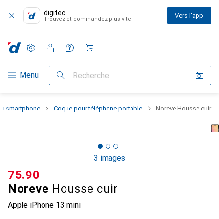
digitec
Vers l'app
Trouvez et commandez plus vite
Paramètres
Compte client
Listes de comparaison
Listes d'envies
Panier
Navigation par catégorie
Menu
Recherche
 du smartphone
Coque pour téléphone portable
Noreve Housse cuir
3 images
CHF
75.90
Noreve
Housse cuir
Apple iPhone 13 mini