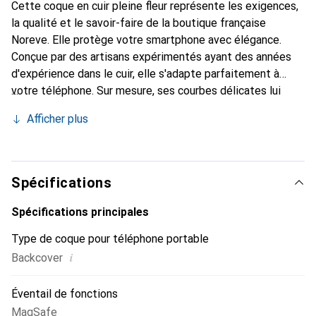
Cette coque en cuir pleine fleur représente les exigences,
la qualité et le savoir-faire de la boutique française
Noreve. Elle protège votre smartphone avec élégance.
Conçue par des artisans expérimentés ayant des années
d'expérience dans le cuir, elle s'adapte parfaitement à
votre téléphone. Sur mesure, ses courbes délicates lui
donnent une véritable seconde peau. Elle devient
Afficher plus
l'accessoire chic et indispensable pour votre smartphone.
Reconnaître internationalement pour ses produits de
haute qualité, la marque Noreve est un choix fiable pour
une clientèle exigeante.
Spécifications
Spécifications principales
Type de coque pour téléphone portable
i
Backcover
Éventail de fonctions
MagSafe