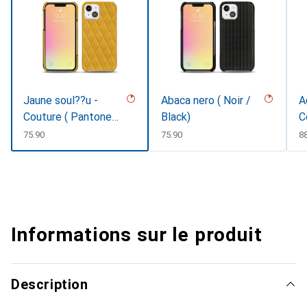
Jaune soul??u -
Abaca nero ( Noir /
A
Couture ( Pantone
Black)
C
#F3B934 )
CHF
75.90
CHF
75.90
C
8
Informations sur le produit
Description