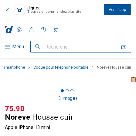
digitec
Vers l'app
Trouvez et commandez plus vite
Paramètres
Compte client
Listes de comparaison
Listes d'envies
Panier
Navigation par catégorie
Menu
Recherche
 du smartphone
Coque pour téléphone portable
Noreve Housse cuir
3 images
CHF
75.90
Noreve
Housse cuir
Apple iPhone 13 mini