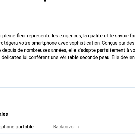
 pleine fleur représente les exigences, la qualité et le savoir-fa
protégera votre smartphone avec sophistication. Conçue par des a
 depuis de nombreuses années, elle s'adapte parfaitement à vo
délicates lui confèrent une véritable seconde peau. Elle deviend
smartphone. Reconnu internationalement pour ses produits haut
le pour une clientèle exigeante.
ales
i
éphone portable
Backcover