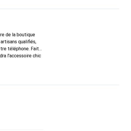
ire de la boutique
rtisans qualifiés,
tre téléphone. Faite
ra l'accessoire chic
 de gamme, la marque