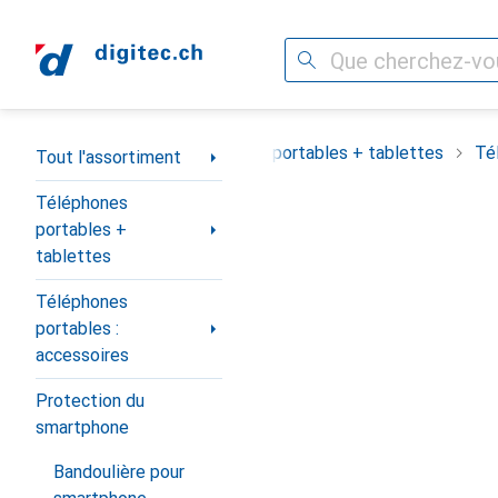
Recherche
Navigation par catégorie
Tout l'assortiment
Téléphones portables + tablettes
Té
Tout l'assortiment
Téléphones
portables +
tablettes
Téléphones
portables :
accessoires
Protection du
smartphone
Bandoulière pour