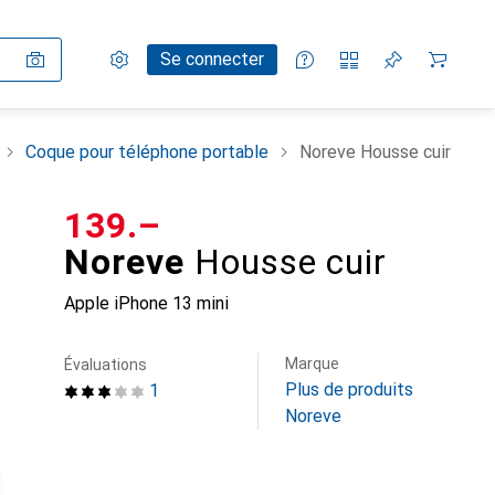
Paramètres
Compte client
Listes de comparaison
Listes d'envies
Panier
Se connecter
Coque pour téléphone portable
Noreve Housse cuir
CHF
139.–
Noreve
Housse cuir
Apple iPhone 13 mini
Marque
Évaluations
Plus de produits
1
Noreve