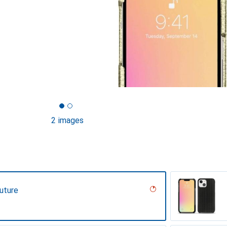
2 images
outure