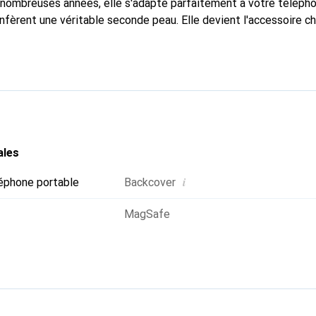
nombreuses années, elle s'adapte parfaitement à votre télépho
nfèrent une véritable seconde peau. Elle devient l'accessoire ch
connaître internationalement pour ses produits de haute quali
e clientèle exigeante.
ales
i
éphone portable
Backcover
MagSafe