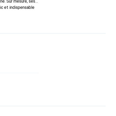
ne. Sur mesure, ses
ic et indispensable
té, la marque Noreve