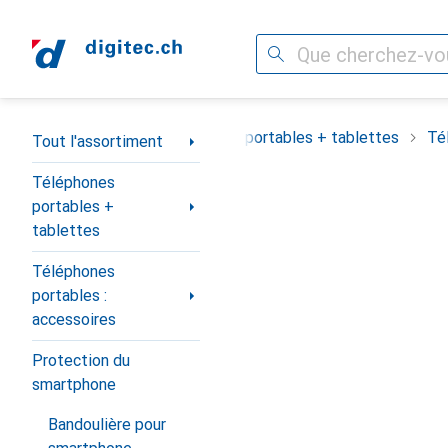
Recherche
Navigation par catégorie
Tout l'assortiment
Téléphones portables + tablettes
Té
Tout l'assortiment
Téléphones
portables +
tablettes
Téléphones
portables :
accessoires
Protection du
smartphone
Bandoulière pour