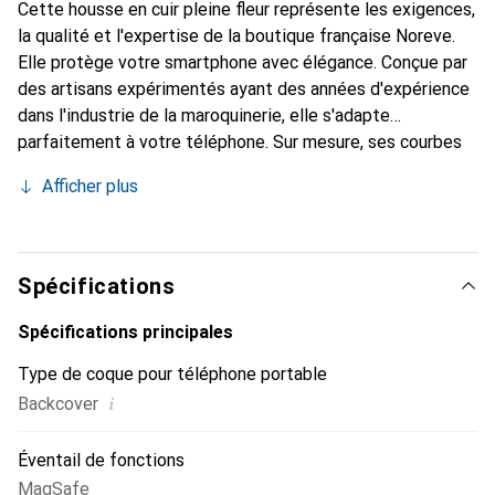
Cette housse en cuir pleine fleur représente les exigences,
la qualité et l'expertise de la boutique française Noreve.
Elle protège votre smartphone avec élégance. Conçue par
des artisans expérimentés ayant des années d'expérience
dans l'industrie de la maroquinerie, elle s'adapte
parfaitement à votre téléphone. Sur mesure, ses courbes
délicates offrent une véritable seconde peau. Elle devient
Afficher plus
l'accessoire chic et indispensable pour votre smartphone.
La marque Noreve est reconnue internationalement pour
ses produits de haute qualité et constitue un choix fiable
pour une clientèle exigeante.
Spécifications
Spécifications principales
Type de coque pour téléphone portable
i
Backcover
Éventail de fonctions
MagSafe