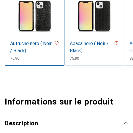
Autruche nero ( Noir
Abaca nero ( Noir /
A
/ Black)
Black)
C
CHF
75.90
CHF
75.90
C
8
Informations sur le produit
Description