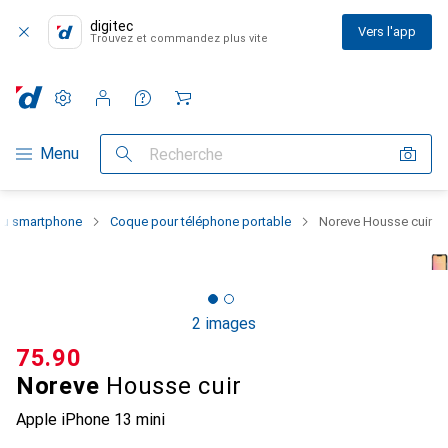
digitec
Vers l'app
Trouvez et commandez plus vite
Paramètres
Compte client
Listes de comparaison
Listes d'envies
Panier
Navigation par catégorie
Menu
Recherche
 du smartphone
Coque pour téléphone portable
Noreve Housse cuir
2 images
CHF
75.90
Noreve
Housse cuir
Apple iPhone 13 mini