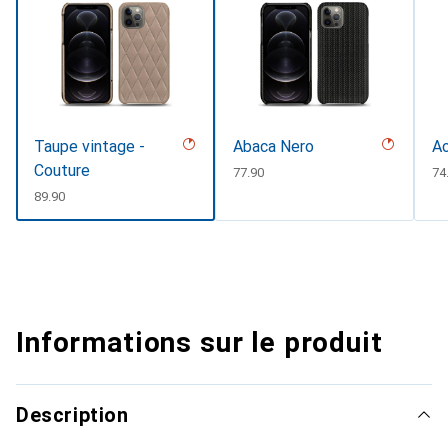
Taupe vintage -
Abaca Nero
Ac
Couture
CHF
77.90
C
74
CHF
89.90
Informations sur le produit
Description