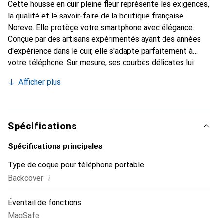
Cette housse en cuir pleine fleur représente les exigences,
la qualité et le savoir-faire de la boutique française
Noreve. Elle protège votre smartphone avec élégance.
Conçue par des artisans expérimentés ayant des années
d'expérience dans le cuir, elle s'adapte parfaitement à
votre téléphone. Sur mesure, ses courbes délicates lui
donnent une véritable seconde peau. Elle devient
Afficher plus
l'accessoire chic et indispensable pour votre smartphone.
Reconnaît internationalement pour ses produits de haute
qualité, la marque Noreve est un choix fiable pour une
clientèle exigeante.
Spécifications
Spécifications principales
Type de coque pour téléphone portable
i
Backcover
Éventail de fonctions
MagSafe