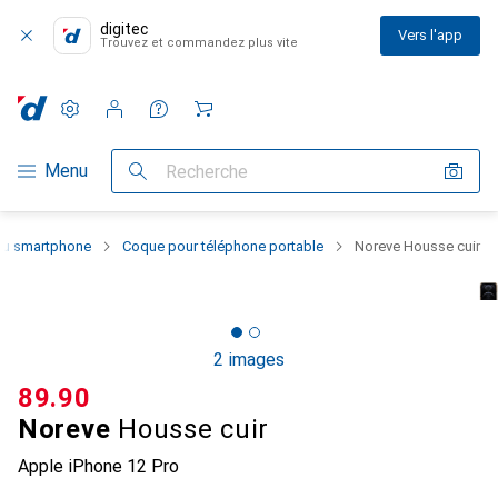
digitec
Vers l'app
Trouvez et commandez plus vite
Paramètres
Compte client
Listes de comparaison
Listes d'envies
Panier
Navigation par catégorie
Menu
Recherche
 du smartphone
Coque pour téléphone portable
Noreve Housse cuir
2 images
CHF
89.90
Noreve
Housse cuir
Apple iPhone 12 Pro