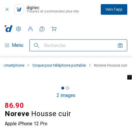
digitec
Vers l'app
Trouvez et commandez plus vite
Paramètres
Compte client
Listes de comparaison
Listes d'envies
Panier
Navigation par catégorie
Menu
Recherche
 du smartphone
Coque pour téléphone portable
Noreve Housse cuir
2 images
CHF
86.90
Noreve
Housse cuir
Apple iPhone 12 Pro