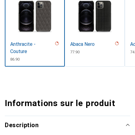
Anthracite -
Abaca Nero
Ac
Couture
CHF
77.90
C
74
CHF
86.90
Informations sur le produit
Description