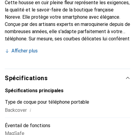
Cette housse en cuir pleine fleur représente les exigences,
la qualité et le savoir-faire de la boutique française
Noreve. Elle protège votre smartphone avec élégance.
Conçue par des artisans experts en maroquinerie depuis de
nombreuses années, elle s'adapte parfaitement à votre
téléphone. Sur mesure, ses courbes délicates lui confèrent
une véritable seconde peau. Elle devient l'accessoire chic
Afficher plus
et indispensable pour votre smartphone. Reconnaître
internationalement pour ses produits de haute qualité, la
marque Noreve est un choix sûr pour une clientèle
exigeante.
Spécifications
Spécifications principales
Type de coque pour téléphone portable
i
Backcover
Éventail de fonctions
MagSafe