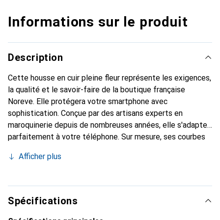
Informations sur le produit
Description
Cette housse en cuir pleine fleur représente les exigences,
la qualité et le savoir-faire de la boutique française
Noreve. Elle protégera votre smartphone avec
sophistication. Conçue par des artisans experts en
maroquinerie depuis de nombreuses années, elle s'adapte
parfaitement à votre téléphone. Sur mesure, ses courbes
fines lui confèrent une véritable seconde peau. Elle
Afficher plus
deviendra l'accessoire chic et indispensable de votre
smartphone. Reconnu internationalement pour ses
produits haut de gamme, la marque Noreve est un choix sûr
pour une clientèle exigeante.
Spécifications