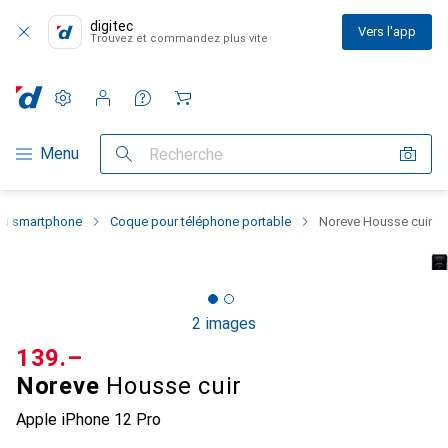
digitec
Vers l'app
Trouvez et commandez plus vite
Paramètres
Compte client
Listes de comparaison
Listes d'envies
Panier
Navigation par catégorie
Menu
Recherche
 du smartphone
Coque pour téléphone portable
Noreve Housse cuir
2 images
CHF
139.–
Noreve
Housse cuir
Apple iPhone 12 Pro