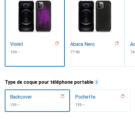
Violet
Abaca Nero
Ac
CHF
139.–
CHF
77.90
CH
74
Type de coque pour téléphone portable
2
Backcover
Pochette
CHF
139.–
CHF
139.–