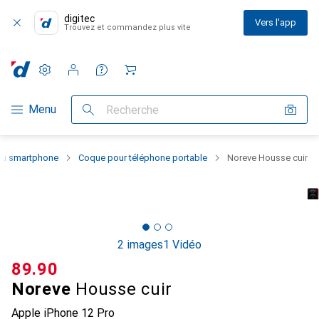
digitec
Vers l'app
Trouvez et commandez plus vite
Paramètres
Compte client
Listes de comparaison
Listes d'envies
Panier
Navigation par catégorie
Menu
Recherche
 du smartphone
Coque pour téléphone portable
Noreve Housse cuir
2 images
1 Vidéo
CHF
89.90
Noreve
Housse cuir
Apple iPhone 12 Pro