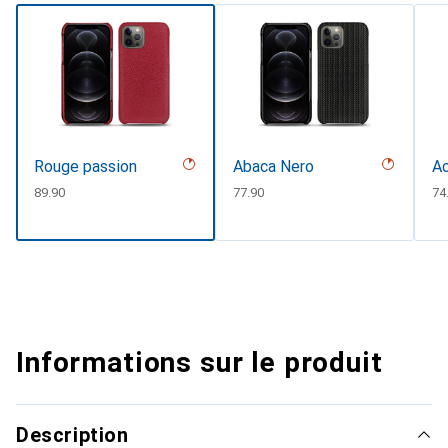
Rouge passion
Abaca Nero
Ac
CHF
89.90
CHF
77.90
C
74
Informations sur le produit
Description