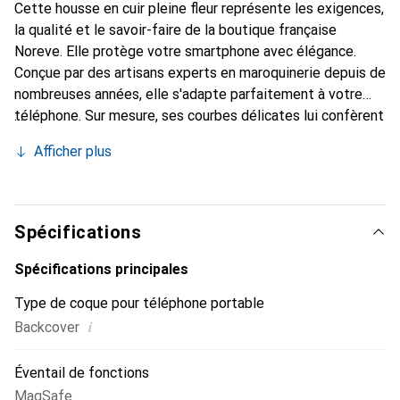
Cette housse en cuir pleine fleur représente les exigences,
la qualité et le savoir-faire de la boutique française
Noreve. Elle protège votre smartphone avec élégance.
Conçue par des artisans experts en maroquinerie depuis de
nombreuses années, elle s'adapte parfaitement à votre
téléphone. Sur mesure, ses courbes délicates lui confèrent
une véritable seconde peau. Elle devient l'accessoire chic
Afficher plus
et indispensable pour votre smartphone. Reconnaître
internationalement pour ses produits de haute qualité, la
marque Noreve est un choix sûr pour une clientèle
exigeante.
Spécifications
Spécifications principales
Type de coque pour téléphone portable
i
Backcover
Éventail de fonctions
MagSafe