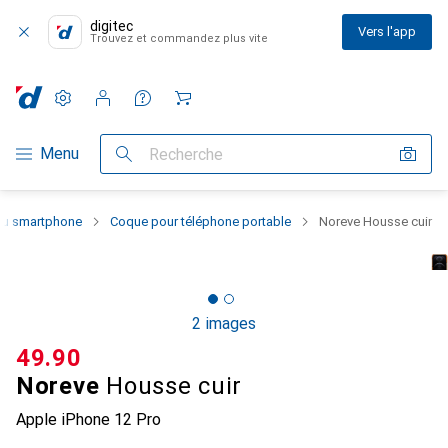
digitec
Vers l'app
Trouvez et commandez plus vite
Paramètres
Compte client
Listes de comparaison
Listes d'envies
Panier
Navigation par catégorie
Menu
Recherche
 du smartphone
Coque pour téléphone portable
Noreve Housse cuir
2 images
CHF
49.90
Noreve
Housse cuir
Apple iPhone 12 Pro