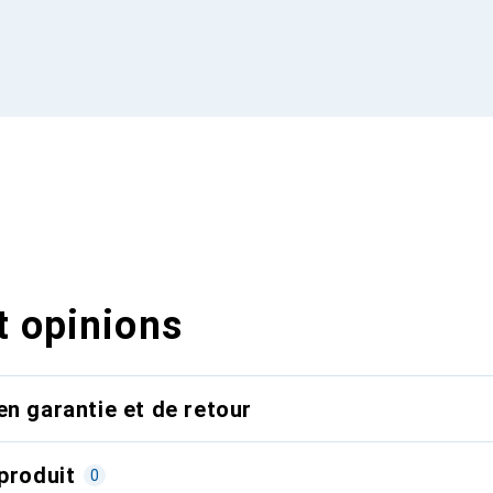
t opinions
en garantie et de retour
produit
0