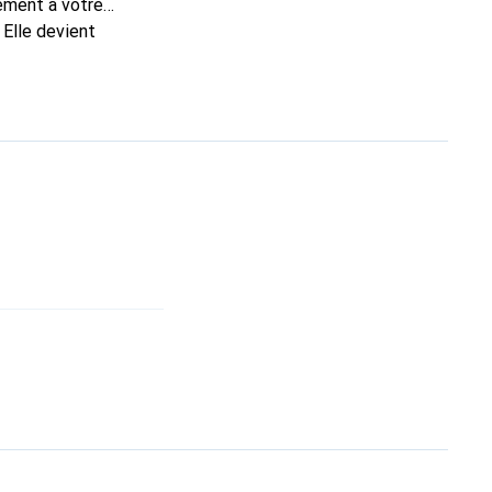
tement à votre
 Elle devient
nue
une clientèle