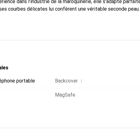
rience dans l'industrie de la maroquinerie, elle s'adapte parfai
ses courbes délicates lui confèrent une véritable seconde peau.
dispensable pour votre smartphone. La marque Noreve est recon
ses produits de haute qualité et constitue un choix fiable pour 
ales
i
éphone portable
Backcover
MagSafe