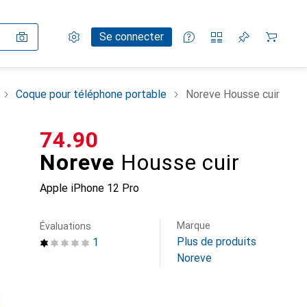
Paramètres
Compte client
Listes de comparaison
Listes d'envies
Panier
Se connecter
Coque pour téléphone portable
Noreve Housse cuir
CHF
74.90
Noreve
Housse cuir
Apple iPhone 12 Pro
Marque
Évaluations
Plus de produits
1
Noreve