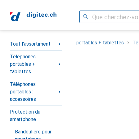
Recherche
Navigation par catégorie
Tout l'assortiment
Téléphones portables + tablettes
Té
Tout l'assortiment
Téléphones
portables +
tablettes
Téléphones
portables :
accessoires
Protection du
smartphone
Bandoulière pour