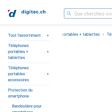
Recherche
Navigation par catégorie
Tout l'assortiment
Téléphones portables + tablettes
Té
Tout l'assortiment
Téléphones
portables +
tablettes
Téléphones
portables :
accessoires
Protection du
smartphone
Bandoulière pour