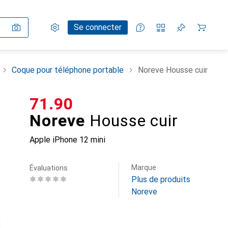
Paramètres
Compte client
Listes de comparaison
Listes d'envies
Panier
Se connecter
Coque pour téléphone portable
Noreve Housse cuir
CHF
71.90
Noreve
Housse cuir
Apple iPhone 12 mini
Marque
Évaluations
Plus de produits
Noreve