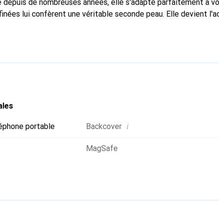
 depuis de nombreuses années, elle s'adapte parfaitement à vo
inées lui confèrent une véritable seconde peau. Elle devient l'a
martphone. Reconnaître à l'international pour ses produits de ha
oix sûr pour une clientèle exigeante.
ales
i
éphone portable
Backcover
MagSafe