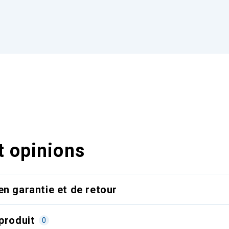
t opinions
en garantie et de retour
produit
0