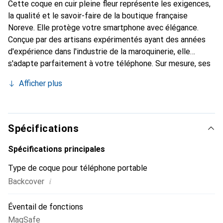
Cette coque en cuir pleine fleur représente les exigences,
la qualité et le savoir-faire de la boutique française
Noreve. Elle protège votre smartphone avec élégance.
Conçue par des artisans expérimentés ayant des années
d'expérience dans l'industrie de la maroquinerie, elle
s'adapte parfaitement à votre téléphone. Sur mesure, ses
courbes délicates lui confèrent une véritable seconde
Afficher plus
peau. Elle devient l'accessoire chic et indispensable pour
votre smartphone. Reconnaître internationalement pour
ses produits de haute qualité, la marque Noreve est un
choix fiable pour une clientèle exigeante.
Spécifications
Spécifications principales
Type de coque pour téléphone portable
i
Backcover
Éventail de fonctions
MagSafe