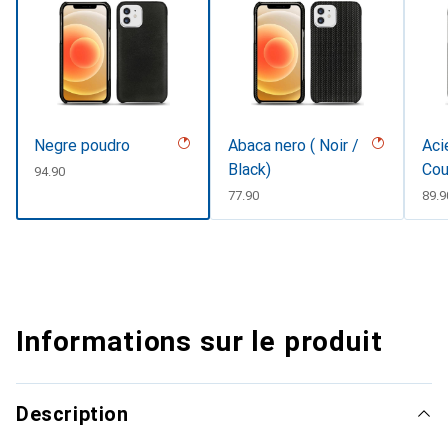
Negre poudro
Abaca nero ( Noir /
Aci
Black)
Cou
CHF
94.90
CHF
77.90
CHF
89.9
Informations sur le produit
Description