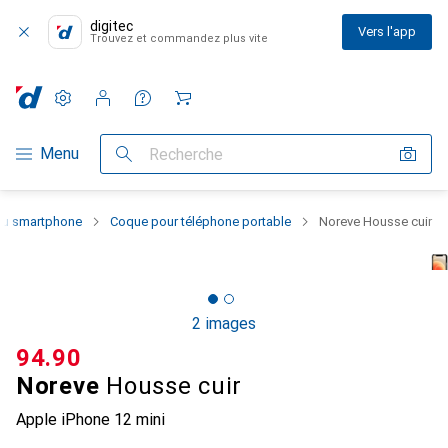
digitec
Vers l'app
Trouvez et commandez plus vite
Paramètres
Compte client
Listes de comparaison
Listes d'envies
Panier
Navigation par catégorie
Menu
Recherche
 du smartphone
Coque pour téléphone portable
Noreve Housse cuir
2 images
CHF
94.90
Noreve
Housse cuir
Apple iPhone 12 mini