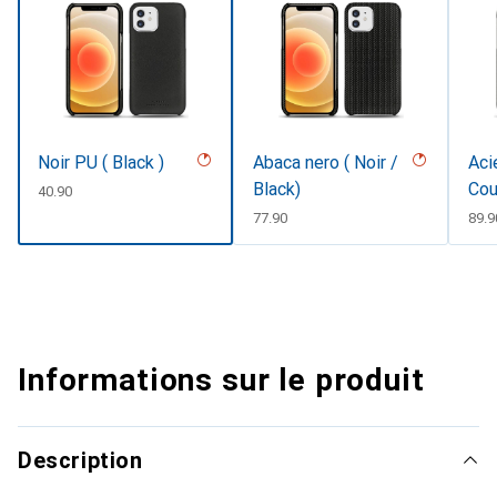
Noir PU ( Black )
Abaca nero ( Noir /
Aci
Black)
Cou
CHF
40.90
CHF
77.90
CHF
89.9
Informations sur le produit
Description