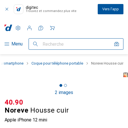
digitec
Vers l'app
Trouvez et commandez plus vite
Paramètres
Compte client
Listes de comparaison
Listes d'envies
Panier
Navigation par catégorie
Menu
Recherche
 du smartphone
Coque pour téléphone portable
Noreve Housse cuir
2 images
CHF
40.90
Noreve
Housse cuir
Apple iPhone 12 mini