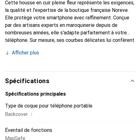
Cette housse en cuir pleine fleur représente les exigences,
la qualité et l'expertise de la boutique française Noreve.
Elle protège votre smartphone avec raffinement. Conçue
par des artisans experts en maroquinerie depuis de
nombreuses années, elle s'adapte parfaitement à votre
téléphone. Sur mesure, ses courbes délicates lui confèrent
une véritable seconde peau. Elle devient l'accessoire
Afficher plus
élégant et indispensable pour votre smartphone.
Reconnaître internationalement pour ses produits de
haute qualité, la marque Noreve est un choix sûr pour une
clientèle exigeante.
Spécifications
Spécifications principales
Type de coque pour téléphone portable
i
Backcover
Éventail de fonctions
MagSafe