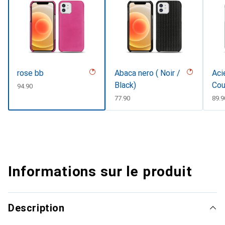
rose bb
Abaca nero ( Noir /
Aci
Black)
Cou
CHF
94.90
CHF
77.90
CHF
89.9
Informations sur le produit
Description