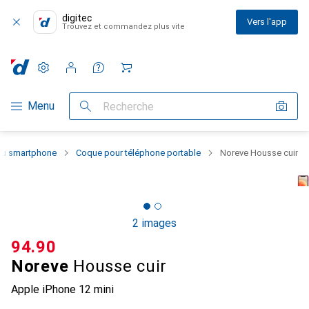
digitec
Vers l'app
Trouvez et commandez plus vite
Paramètres
Compte client
Listes de comparaison
Listes d'envies
Panier
Navigation par catégorie
Menu
Recherche
 du smartphone
Coque pour téléphone portable
Noreve Housse cuir
2 images
CHF
94.90
Noreve
Housse cuir
Apple iPhone 12 mini