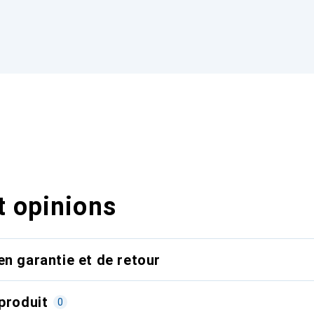
t opinions
en garantie et de retour
produit
0