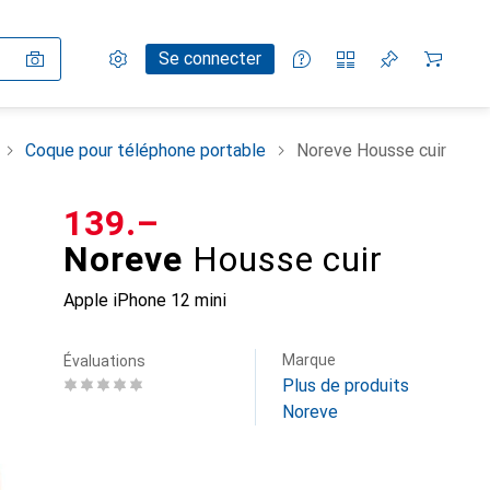
Paramètres
Compte client
Listes de comparaison
Listes d'envies
Panier
Se connecter
Coque pour téléphone portable
Noreve Housse cuir
CHF
139.–
Noreve
Housse cuir
Apple iPhone 12 mini
Marque
Évaluations
Plus de produits
Noreve