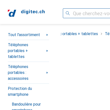
Recherche
Navigation par catégorie
Tout l'assortiment
Téléphones portables + tablettes
Té
Tout l'assortiment
Téléphones
portables +
tablettes
Téléphones
portables :
accessoires
Protection du
smartphone
Bandoulière pour