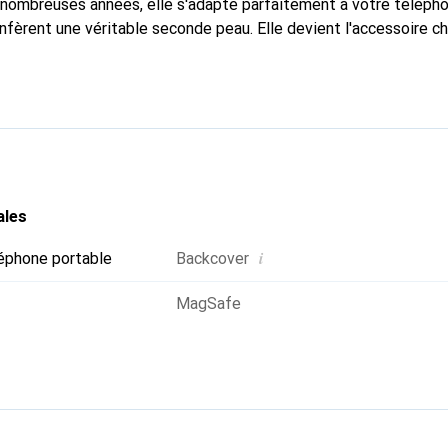
nombreuses années, elle s'adapte parfaitement à votre télépho
nfèrent une véritable seconde peau. Elle devient l'accessoire ch
Reconnaissable à l'international pour ses produits de haute qual
 pour une clientèle exigeante.
ales
i
éphone portable
Backcover
MagSafe