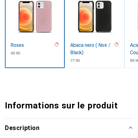
Roses
Abaca nero ( Noir /
Aci
Black)
Cou
CHF
49.90
CHF
77.90
CHF
89.9
Informations sur le produit
Description