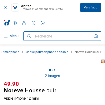
digitec
Vers l'app
Trouvez et commandez plus vite
Paramètres
Compte client
Listes de comparaison
Listes d'envies
Panier
Navigation par catégorie
Menu
Recherche
 du smartphone
Coque pour téléphone portable
Noreve Housse cuir
2 images
CHF
49.90
Noreve
Housse cuir
Apple iPhone 12 mini