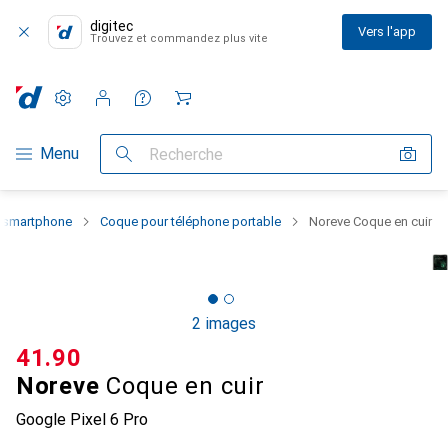
digitec
Vers l'app
Trouvez et commandez plus vite
Paramètres
Compte client
Listes de comparaison
Listes d'envies
Panier
Navigation par catégorie
Menu
Recherche
u smartphone
Coque pour téléphone portable
Noreve Coque en cuir
2 images
CHF
41.90
Noreve
Coque en cuir
Google Pixel 6 Pro