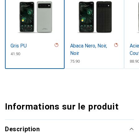
Gris PU
Abaca Nero, Noir,
Acie
Noir
Cou
CHF
41.90
CHF
75.90
CHF
88.9
Informations sur le produit
Description