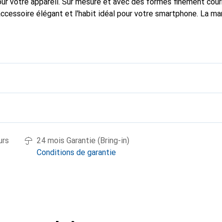
pour votre appareil. Sur mesure et avec des formes finement cou
accessoire élégant et l'habit idéal pour votre smartphone. La m
ment pour ses produits de haute qualité et constitue toujours u
urs
24 mois Garantie (Bring-in)
Conditions de garantie