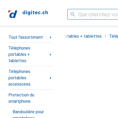
Recherche
Navigation par catégorie
out l'assortiment
Téléphones portables + tablettes
Télé
Tout l'assortiment
Téléphones
portables +
tablettes
Téléphones
portables :
accessoires
Protection du
smartphone
Bandoulière pour