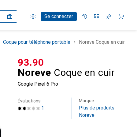
Paramètres
Compte client
Listes de comparaison
Listes d'envies
Panier
Se connecter
Coque pour téléphone portable
Noreve Coque en cuir
CHF
93.90
Noreve
Coque en cuir
Google Pixel 6 Pro
Marque
Évaluations
Plus de produits
1
Noreve