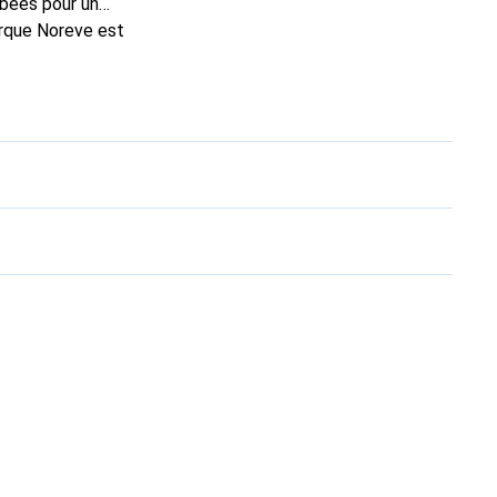
rbées pour un
arque Noreve est
n bon choix pour le