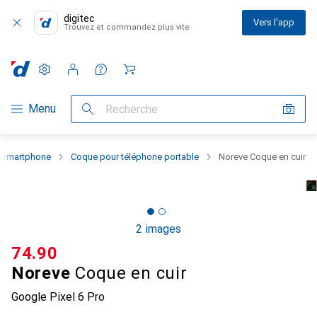
digitec
Vers l'app
Trouvez et commandez plus vite
Paramètres
Compte client
Listes de comparaison
Listes d'envies
Panier
Navigation par catégorie
Menu
Recherche
u smartphone
Coque pour téléphone portable
Noreve Coque en cuir
2 images
CHF
74.90
Noreve
Coque en cuir
Google Pixel 6 Pro