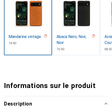
Mandarine vintage
Abaca Nero, Noir,
Acie
Noir
Cou
CHF
74.90
CHF
75.90
CHF
88.9
Informations sur le produit
Description