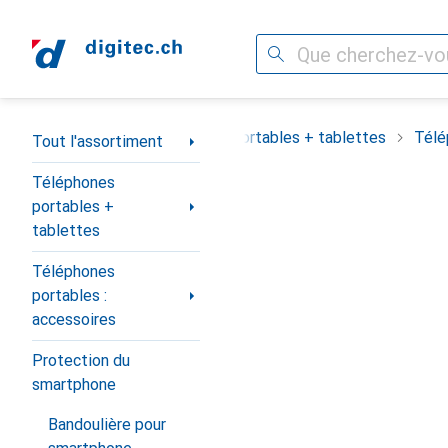
Recherche
Navigation par catégorie
out l'assortiment
Téléphones portables + tablettes
Télé
Tout l'assortiment
Téléphones
portables +
tablettes
Téléphones
portables :
accessoires
Protection du
smartphone
Bandoulière pour