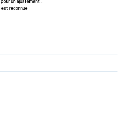
 pour un ajustement
e est reconnue
ix pour le client