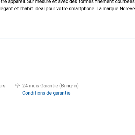
tre appareil. Sur mesure et avec des formes finement courbées
élégant et l'habit idéal pour votre smartphone. La marque Norev
ses produits de haute qualité et reste toujours un excellent cho
urs
24 mois Garantie (Bring-in)
Conditions de garantie