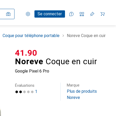
Paramètres
Compte client
Listes de comparaison
Listes d'envies
Panier
Se connecter
Coque pour téléphone portable
Noreve Coque en cuir
CHF
41.90
Noreve
Coque en cuir
Google Pixel 6 Pro
Marque
Évaluations
Plus de produits
1
Noreve