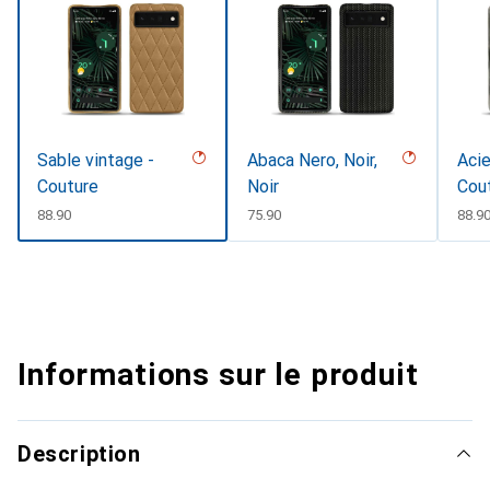
Sable vintage -
Abaca Nero, Noir,
Acie
Couture
Noir
Cou
CHF
88.90
CHF
75.90
CHF
88.9
Informations sur le produit
Description