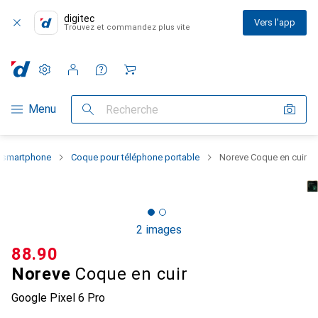
digitec
Vers l'app
Trouvez et commandez plus vite
Paramètres
Compte client
Listes de comparaison
Listes d'envies
Panier
Navigation par catégorie
Menu
Recherche
u smartphone
Coque pour téléphone portable
Noreve Coque en cuir
2 images
CHF
88.90
Noreve
Coque en cuir
Google Pixel 6 Pro