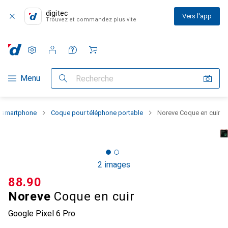
digitec
Vers l'app
Trouvez et commandez plus vite
Paramètres
Compte client
Listes de comparaison
Listes d'envies
Panier
Navigation par catégorie
Menu
Recherche
u smartphone
Coque pour téléphone portable
Noreve Coque en cuir
2 images
CHF
88.90
Noreve
Coque en cuir
Google Pixel 6 Pro