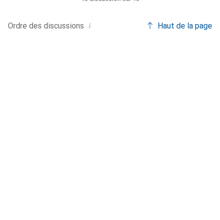
l'ipad Air et le clavier Logitech m'a appris à être prudent.
i
Ordre des
discussions
Haut de la page