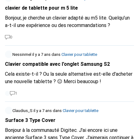
8592689?tagIds=614-654)
et j'étais très convaincu. Mais
clavier de tablette pour m 5 lite
maintenant que je suis passé au nouvel iPad, le clavier me
Bonjour, je cherche un clavier adapté au m5 lite. Quelqu'un
manque déjà. J'attends votre réponse avec impatience.
a-t-il une expérience ou des recommandations ?
0
Nessinmel
il y a 7 ans
dans
Clavier pour tablette
Clavier compatible avec l'onglet Samsung S2
Cela existe-t-il ? Ou la seule alternative est-elle d'acheter
une nouvelle tablette ? 😑 Merci beaucoup !
1
Claudius_S
il y a 7 ans
dans
Clavier pour tablette
Surface 3 Type Cover
Bonjour à la communauté Digitec. J'ai encore ici une
ancienne Surface 3 sans Type Cover. J'aimerais continuer à