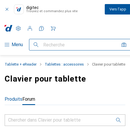
digitec
Vers l'app
Trouvez et commandez plus vite
Paramètres
Compte client
Listes de comparaison
Listes d'envies
Panier
Navigation par catégorie
Menu
Recherche
Tablette + eReader
Tablettes : accessoires
Clavier pour tablette
Clavier pour tablette
Produits
Forum