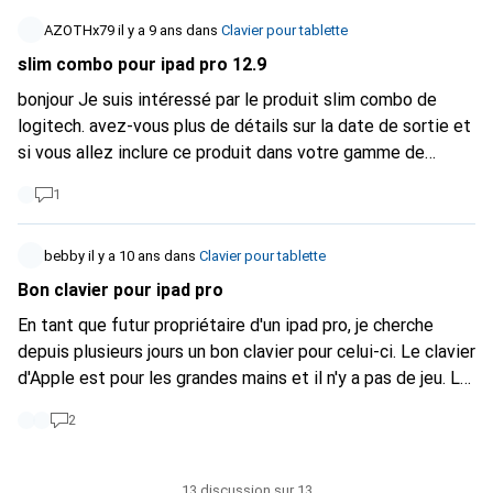
AZOTHx79
il y a 9 ans
dans
Clavier pour tablette
slim combo pour ipad pro 12.9
bonjour Je suis intéressé par le produit slim combo de
logitech. avez-vous plus de détails sur la date de sortie et
si vous allez inclure ce produit dans votre gamme de
produits ?
1
bebby
il y a 10 ans
dans
Clavier pour tablette
Bon clavier pour ipad pro
En tant que futur propriétaire d'un ipad pro, je cherche
depuis plusieurs jours un bon clavier pour celui-ci. Le clavier
d'Apple est pour les grandes mains et il n'y a pas de jeu. Le
clavier Logitech est censé être meilleur pour ceux qui
2
écrivent longtemps, mais on ne lit rien de bon sur l'étui (qui
ne peut être retiré que par la force, si c'est vrai). Quelqu'un
a-t-il trouvé une bonne alternative ? Mon expérience avec
13 discussion sur 13