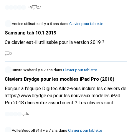
+
9
27
Ancien utilisateur
il y a 6 ans
dans
Clavier pour tablette
Samsung tab 10.1 2019
Ce clavier est-il utilisable pour la version 2019 ?
0
Dimitri.Waber
il y a 7 ans
dans
Clavier pour tablette
Claviers Brydge pour les modèles iPad Pro (2018)
Bonjour à l'équipe Digitec Allez-vous inclure les claviers de
https://www.brydge.eu
pour les nouveaux modèles iPad
Pro 2018 dans votre assortiment ? Les claviers sont
disponibles en précommande depuis janvier et devraient
4
être commercialisés en mai. J'avais la version pour l'iPad
Pro 10.5" (
https://www.digitec.ch/de/s1/product/brydge-
bluetooth-keyboard-ipad-pro-105-ch-tablet-tastatur-
VollerBeogolf91
il y a 7 ans
dans
Clavier pour tablette