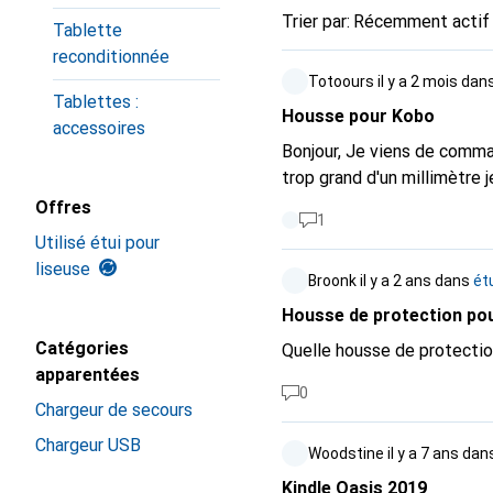
Trier par
:
Récemment actif
Tablette
reconditionnée
Totoours
il y a 2 mois
dan
Tablettes :
Housse pour Kobo
accessoires
Bonjour, Je viens de comma
trop grand d'un millimètre 
Offres
1
Utilisé étui pour
liseuse
Broonk
il y a 2 ans
dans
ét
Housse de protection pour
Catégories
Quelle housse de protection
apparentées
0
Chargeur de secours
Chargeur USB
Woodstine
il y a 7 ans
dan
Kindle Oasis 2019