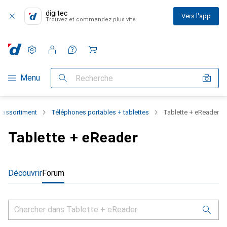
digitec
Vers l'app
Trouvez et commandez plus vite
Paramètres
Compte client
Listes de comparaison
Listes d'envies
Panier
Navigation par catégorie
Menu
Recherche
l'assortiment
Téléphones portables + tablettes
Tablette + eReader
Tablette + eReader
Découvrir
Forum