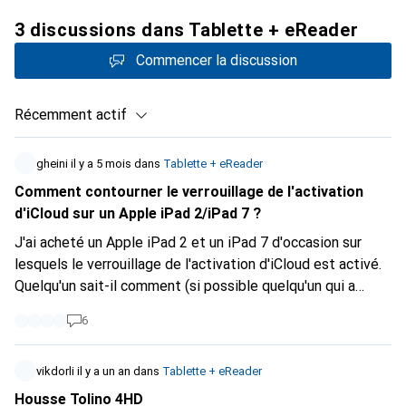
3 discussions dans Tablette + eReader
Commencer la discussion
Récemment actif
gheini
il y a 5 mois
dans
Tablette + eReader
Comment contourner le verrouillage de l'activation
d'iCloud sur un Apple iPad 2/iPad 7 ?
J'ai acheté un Apple iPad 2 et un iPad 7 d'occasion sur
lesquels le verrouillage de l'activation d'iCloud est activé.
Quelqu'un sait-il comment (si possible quelqu'un qui a
réussi à le faire lui-même) ? J'ai essayé les logiciels
6
AnyMP4 iPhone Unlocker, ainsi que Wondershare Dr.Fone,
mais sans succès... merci d'avance pour vos suggestions de
solutions... !
vikdorli
il y a un an
dans
Tablette + eReader
Housse Tolino 4HD