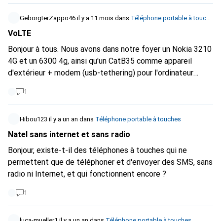
GeborgterZappo46
il y a 11 mois
dans
Téléphone portable à touches
VoLTE
Bonjour à tous. Nous avons dans notre foyer un Nokia 3210
4G et un 6300 4g, ainsi qu'un CatB35 comme appareil
d'extérieur + modem (usb-tethering) pour l'ordinateur
portable. Les 3 appareils sont compatibles 4G VoLTE avec
1
Swisscom et Sunrise. Ma question : est-ce que la VoLTE
fonctionne chez Salt ou Spusu ou Lidl Connect, quelqu'un
a-t-il de l'expérience ? Car sur la liste de Spusu, ces
Hibou123
il y a un an
dans
Téléphone portable à touches
appareils ne sont pas mentionnés.
Natel sans internet et sans radio
Bonjour, existe-t-il des téléphones à touches qui ne
permettent que de téléphoner et d'envoyer des SMS, sans
radio ni Internet, et qui fonctionnent encore ?
1
luca-mueller1
il y a un an
dans
Téléphone portable à touches