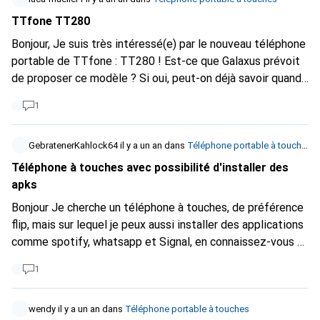
TTfone TT280
Bonjour, Je suis très intéressé(e) par le nouveau téléphone
portable de TTfone : TT280 ! Est-ce que Galaxus prévoit
de proposer ce modèle ? Si oui, peut-on déjà savoir quand
le produit sera disponible sur la plateforme ? Merci
1
beaucoup ! & Salutations, Luca
GebratenerKahlock64
il y a un an
dans
Téléphone portable à touches
Téléphone à touches avec possibilité d'installer des
apks
Bonjour Je cherche un téléphone à touches, de préférence
flip, mais sur lequel je peux aussi installer des applications
comme spotify, whatsapp et Signal, en connaissez-vous un
que l'on peut aussi commander chez un revendeur suisse ?
1
wendy
il y a un an
dans
Téléphone portable à touches