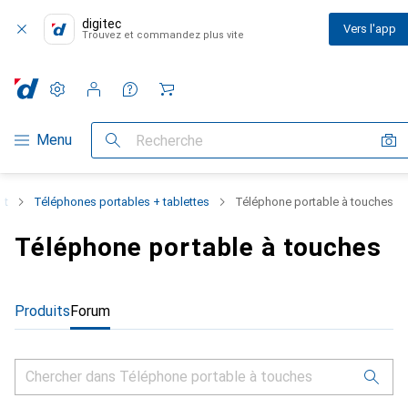
digitec
Vers l'app
Trouvez et commandez plus vite
Paramètres
Compte client
Listes de comparaison
Listes d'envies
Panier
Navigation par catégorie
Menu
Recherche
nt
Téléphones portables + tablettes
Téléphone portable à touches
Téléphone portable à touches
Produits
Forum