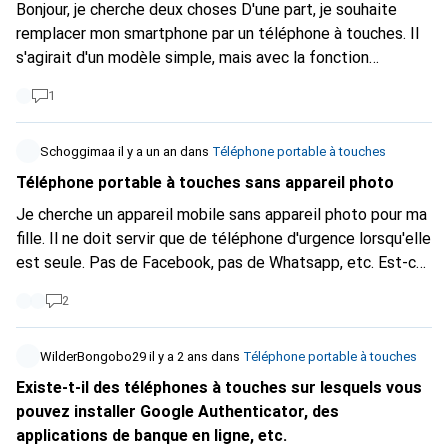
Bonjour, je cherche deux choses D'une part, je souhaite
remplacer mon smartphone par un téléphone à touches. Il
s'agirait d'un modèle simple, mais avec la fonction
WhatsApp et email. Et d'autre part, je cherche un appareil
1
photo qui fasse de très bonnes photos (pour remplacer
l'iPhone), mais je ne suis pas une photographe
Schoggimaa
il y a un an
professionnelle. Salutations sincères
dans
Téléphone portable à touches
Téléphone portable à touches sans appareil photo
Je cherche un appareil mobile sans appareil photo pour ma
fille. Il ne doit servir que de téléphone d'urgence lorsqu'elle
est seule. Pas de Facebook, pas de Whatsapp, etc. Est-ce
que ça existe encore ? Merci pour votre aide Amitiés
2
WilderBongobo29
il y a 2 ans
dans
Téléphone portable à touches
Existe-t-il des téléphones à touches sur lesquels vous
pouvez installer Google Authenticator, des
applications de banque en ligne, etc.