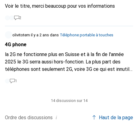
Voir le titre, merci beaucoup pour vos informations
2
olivitotem
il y a 2 ans
dans
Téléphone portable à touches
4G phone
la 2G ne fonctionne plus en Suisse et à la fin de l'année
2025 le 3G serra aussi hors-fonction. La plus part des
téléphones sont seulement 2G, voire 3G ce qui est innutil
pour la plus part des clients. Le gros problème est qu'il n'a
1
souvent pas d'information sur la norme que le téléphone
supporte. Est-ce que Galaxus pourait rajouter ces
informations?
14 discussion sur 14
i
Ordre des
discussions
Haut de la page