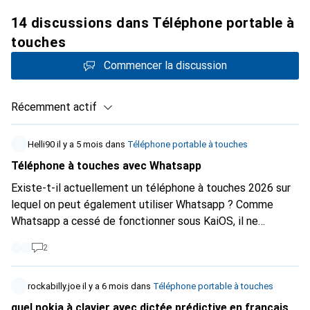
14 discussions dans Téléphone portable à
touches
Commencer la discussion
Récemment actif
Helli90
il y a 5 mois
dans
Téléphone portable à touches
Téléphone à touches avec Whatsapp
Existe-t-il actuellement un téléphone à touches 2026 sur
lequel on peut également utiliser Whatsapp ? Comme
Whatsapp a cessé de fonctionner sous KaiOS, il ne
fonctionne plus pour beaucoup. Quelqu'un est au courant.
2
Je suis à la recherche d'un appareil mobile simple, mais qui
doit avoir Whatsapp.
rockabilly.joe
il y a 6 mois
dans
Téléphone portable à touches
quel nokia à clavier avec dictée prédictive en français