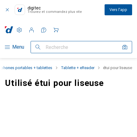
digitec
Vers l'app
Trouvez et commandez plus vite
Paramètres
Compte client
Listes de comparaison
Listes d'envies
Panier
Navigation par catégorie
Menu
Recherche
éphones portables + tablettes
Tablette + eReader
étui pour liseuse
Utilisé étui pour liseuse