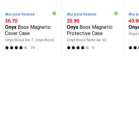
étui pour liseuse
étui pour liseuse
étui p
CHF
36.70
CHF
35.90
CHF
49.9
Onyx
Boox Magnetic
Onyx
Boox Magnetic
Ony
Cover Case
Protective Case
Onyx 
Onyx Boox Go 7, Onyx Boox Go Color 7
Onyx Boox Note Air 5C
19
9