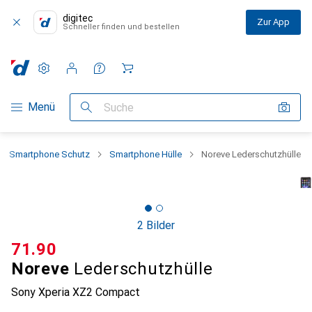
digitec
Zur App
Schneller finden und bestellen
Einstellungen
Kundenkonto
Vergleichslisten
Merklisten
Warenkorb
Navigation nach Kategorien
Menü
Suche
Smartphone Schutz
Smartphone Hülle
Noreve Lederschutzhülle
2 Bilder
CHF
71.90
Noreve
Lederschutzhülle
Sony Xperia XZ2 Compact