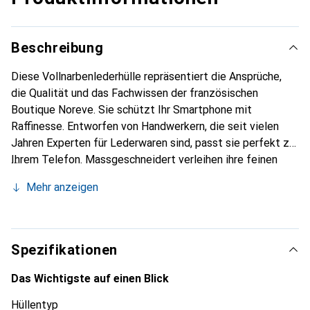
Beschreibung
Diese Vollnarbenlederhülle repräsentiert die Ansprüche,
die Qualität und das Fachwissen der französischen
Boutique Noreve. Sie schützt Ihr Smartphone mit
Raffinesse. Entworfen von Handwerkern, die seit vielen
Jahren Experten für Lederwaren sind, passt sie perfekt zu
Ihrem Telefon. Massgeschneidert verleihen ihre feinen
Kurven ihr eine echte zweite Haut. Sie wird zum schicken
Mehr anzeigen
und unverzichtbaren Accessoire Ihres Smartphones.
International anerkannt für ihre hochwertigen Produkte ist
die Marke Noreve eine sichere Wahl für eine
anspruchsvolle Klientel.
Spezifikationen
Das Wichtigste auf einen Blick
Hüllentyp