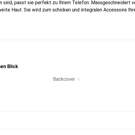
 sind, passt sie perfekt zu Ihrem Telefon. Massgeschneidert ve
weite Haut. Sie wird zum schicken und integralen Accessoire Ih
 für ihre hochwertigen Produkte ist die Marke Noreve eine siche
en Blick
i
Backcover
g