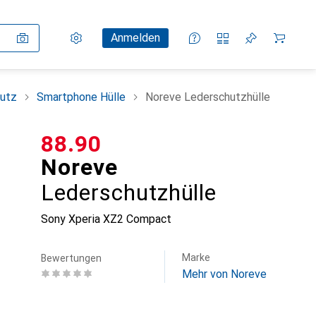
Einstellungen
Kundenkonto
Vergleichslisten
Merklisten
Warenkorb
Anmelden
utz
Smartphone Hülle
Noreve Lederschutzhülle
CHF
88.90
Noreve
Lederschutzhülle
Sony Xperia XZ2 Compact
Marke
Bewertungen
Mehr von Noreve