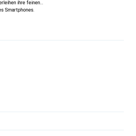
rleihen ihre feinen
res Smartphones.
re Wahl für eine