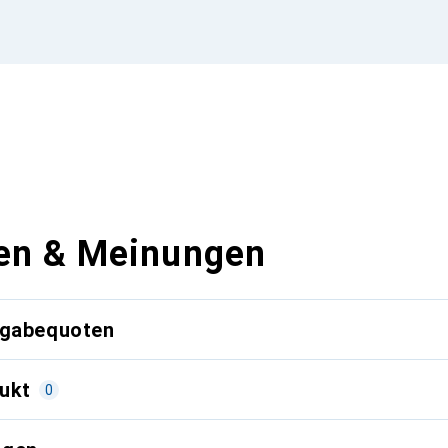
en & Meinungen
kgabequoten
ukt
0