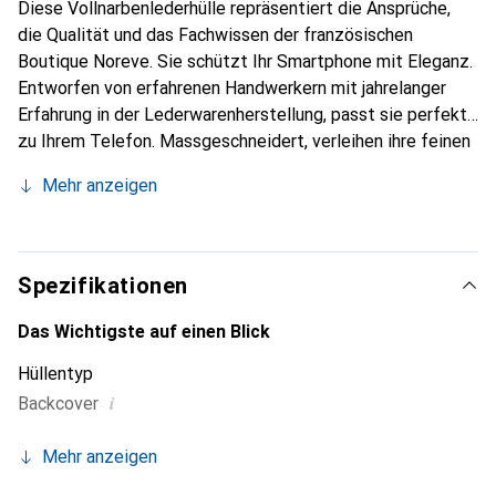
Diese Vollnarbenlederhülle repräsentiert die Ansprüche,
die Qualität und das Fachwissen der französischen
Boutique Noreve. Sie schützt Ihr Smartphone mit Eleganz.
Entworfen von erfahrenen Handwerkern mit jahrelanger
Erfahrung in der Lederwarenherstellung, passt sie perfekt
zu Ihrem Telefon. Massgeschneidert, verleihen ihre feinen
Kurven ihr eine echte zweite Haut. Sie wird zum schicken
Mehr anzeigen
und unverzichtbaren Accessoire für Ihr Smartphone. Die
Marke Noreve ist international anerkannt für ihre
hochwertigen Produkte und eine zuverlässige Wahl für
eine anspruchsvolle Kundschaft.
Spezifikationen
Das Wichtigste auf einen Blick
Hüllentyp
i
Backcover
Mehr anzeigen