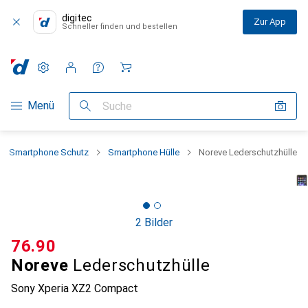
digitec
Zur App
Schneller finden und bestellen
Einstellungen
Kundenkonto
Vergleichslisten
Merklisten
Warenkorb
Navigation nach Kategorien
Menü
Suche
Smartphone Schutz
Smartphone Hülle
Noreve Lederschutzhülle
2 Bilder
CHF
76.90
Noreve
Lederschutzhülle
Sony Xperia XZ2 Compact