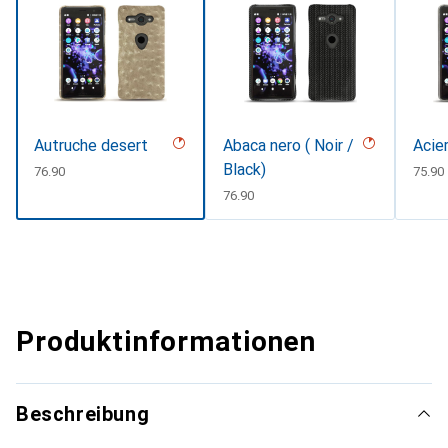
Autruche desert
Abaca nero ( Noir /
Acie
Black)
CHF
76.90
CHF
75.90
CHF
76.90
Produktinformationen
Beschreibung