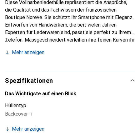
Diese Vollnarbenlederhülle repräsentiert die Ansprüche,
die Qualität und das Fachwissen der französischen
Boutique Noreve. Sie schützt Ihr Smartphone mit Eleganz.
Entworfen von Handwerkern, die seit vielen Jahren
Experten für Lederwaren sind, passt sie perfekt zu Ihrem
Telefon. Massgeschneidert verleihen ihre feinen Kurven ihr
eine echte zweite Haut. Sie wird zum schicken und
Mehr anzeigen
integralen Accessoire für Ihr Smartphone. International
anerkannt für ihre hochwertigen Produkte ist die Marke
Noreve eine sichere Wahl für eine anspruchsvolle
Kundschaft.
Spezifikationen
Das Wichtigste auf einen Blick
Hüllentyp
i
Backcover
Mehr anzeigen