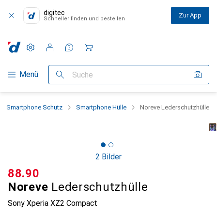
digitec
Zur App
Schneller finden und bestellen
Einstellungen
Kundenkonto
Vergleichslisten
Merklisten
Warenkorb
Navigation nach Kategorien
Menü
Suche
Smartphone Schutz
Smartphone Hülle
Noreve Lederschutzhülle
2 Bilder
CHF
88.90
Noreve
Lederschutzhülle
Sony Xperia XZ2 Compact