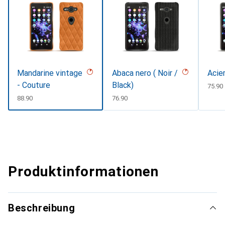
Mandarine vintage
Abaca nero ( Noir /
Acie
- Couture
Black)
CHF
75.90
CHF
88.90
CHF
76.90
Produktinformationen
Beschreibung