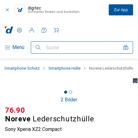
digitec
Zur App
Schneller finden und bestellen
Einstellungen
Kundenkonto
Vergleichslisten
Merklisten
Warenkorb
Navigation nach Kategorien
Menü
Suche
Smartphone Schutz
Smartphone Hülle
Noreve Lederschutzhülle
2 Bilder
CHF
76.90
Noreve
Lederschutzhülle
Sony Xperia XZ2 Compact