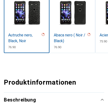
Autruche nero,
Abaca nero ( Noir /
Acie
Black, Noir
Black)
CHF
75.90
CHF
76.90
CHF
76.90
Produktinformationen
Beschreibung