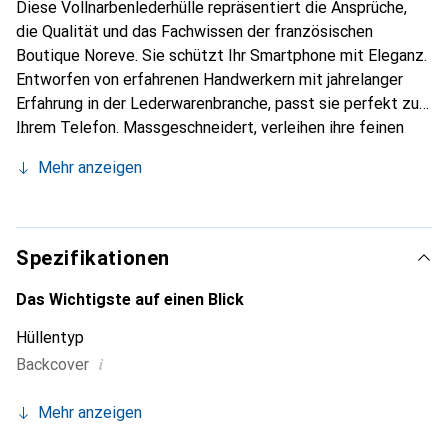
Diese Vollnarbenlederhülle repräsentiert die Ansprüche,
die Qualität und das Fachwissen der französischen
Boutique Noreve. Sie schützt Ihr Smartphone mit Eleganz.
Entworfen von erfahrenen Handwerkern mit jahrelanger
Erfahrung in der Lederwarenbranche, passt sie perfekt zu
Ihrem Telefon. Massgeschneidert, verleihen ihre feinen
Kurven ihr eine echte zweite Haut. Sie wird zum schicken
Mehr anzeigen
und unverzichtbaren Accessoire für Ihr Smartphone.
International anerkannt für ihre hochwertigen Produkte ist
die Marke Noreve eine zuverlässige Wahl für eine
anspruchsvolle Kundschaft.
Spezifikationen
Das Wichtigste auf einen Blick
Hüllentyp
i
Backcover
Mehr anzeigen