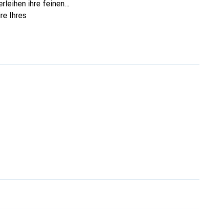
rleihen ihre feinen
re Ihres
nnt und eine sichere