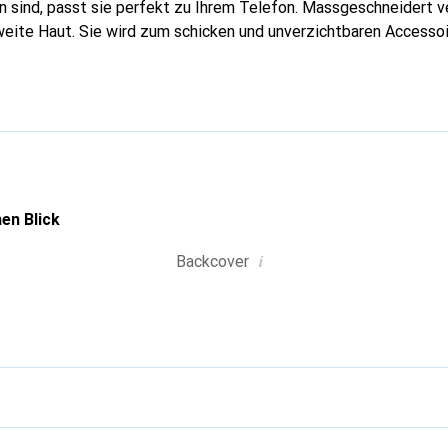
 sind, passt sie perfekt zu Ihrem Telefon. Massgeschneidert ve
weite Haut. Sie wird zum schicken und unverzichtbaren Accessoi
Noreve ist international für ihre hochwertigen Produkte anerka
volle Kundschaft.
en Blick
i
Backcover
g