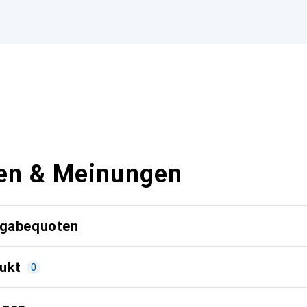
en & Meinungen
kgabequoten
ukt
0