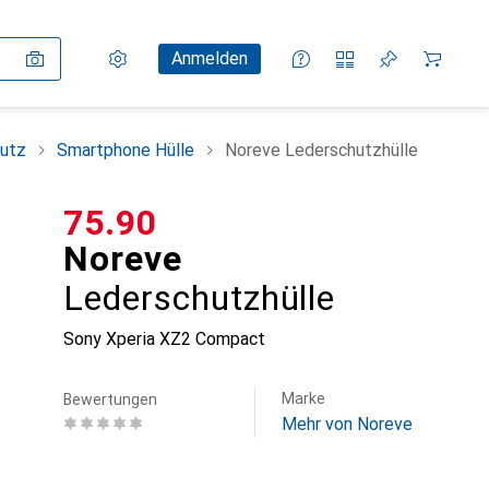
Einstellungen
Kundenkonto
Vergleichslisten
Merklisten
Warenkorb
Anmelden
utz
Smartphone Hülle
Noreve Lederschutzhülle
CHF
75.90
Noreve
Lederschutzhülle
Sony Xperia XZ2 Compact
Marke
Bewertungen
Mehr von Noreve