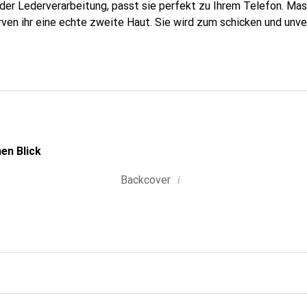
n der Lederverarbeitung, passt sie perfekt zu Ihrem Telefon. Ma
urven ihr eine echte zweite Haut. Sie wird zum schicken und unv
tphone. International anerkannt für ihre hochwertigen Produkte
für eine anspruchsvolle Kundschaft.
en Blick
i
Backcover
g