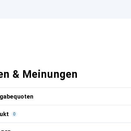
en & Meinungen
kgabequoten
ukt
0