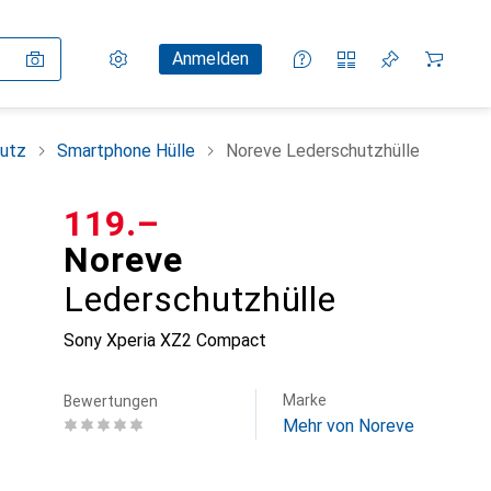
Einstellungen
Kundenkonto
Vergleichslisten
Merklisten
Warenkorb
Anmelden
utz
Smartphone Hülle
Noreve Lederschutzhülle
CHF
119.–
Noreve
Lederschutzhülle
Sony Xperia XZ2 Compact
Marke
Bewertungen
Mehr von Noreve