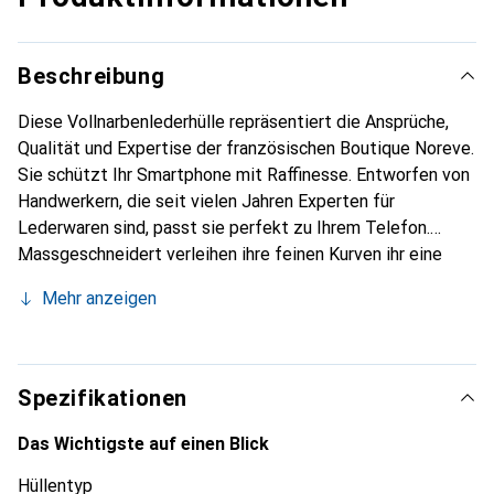
Beschreibung
Diese Vollnarbenlederhülle repräsentiert die Ansprüche,
Qualität und Expertise der französischen Boutique Noreve.
Sie schützt Ihr Smartphone mit Raffinesse. Entworfen von
Handwerkern, die seit vielen Jahren Experten für
Lederwaren sind, passt sie perfekt zu Ihrem Telefon.
Massgeschneidert verleihen ihre feinen Kurven ihr eine
echte zweite Haut. Sie wird zum schicken und
Mehr anzeigen
unverzichtbaren Accessoire für Ihr Smartphone.
International anerkannt für ihre hochwertigen Produkte ist
die Marke Noreve eine sichere Wahl für eine
anspruchsvolle Kundschaft.
Spezifikationen
Das Wichtigste auf einen Blick
Hüllentyp