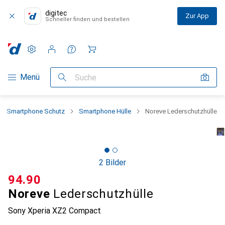
digitec
Zur App
Schneller finden und bestellen
Einstellungen
Kundenkonto
Vergleichslisten
Merklisten
Warenkorb
Navigation nach Kategorien
Menü
Suche
Smartphone Schutz
Smartphone Hülle
Noreve Lederschutzhülle
2 Bilder
CHF
94.90
Noreve
Lederschutzhülle
Sony Xperia XZ2 Compact