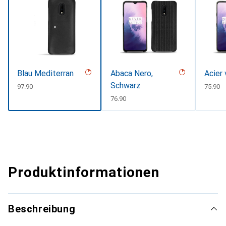
Blau Mediterran
Abaca Nero,
Acier 
Schwarz
CHF
97.90
CHF
75.90
CHF
76.90
Produktinformationen
Beschreibung