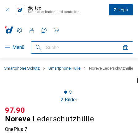
digitec
Zur App
Schneller finden und bestellen
Einstellungen
Kundenkonto
Vergleichslisten
Merklisten
Warenkorb
Navigation nach Kategorien
Menü
Suche
Smartphone Schutz
Smartphone Hülle
Noreve Lederschutzhülle
2 Bilder
CHF
97.90
Noreve
Lederschutzhülle
OnePlus 7