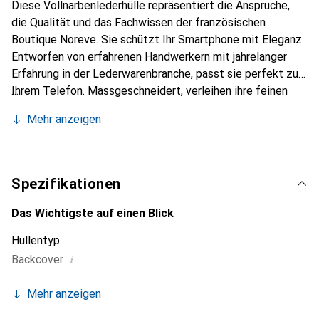
Diese Vollnarbenlederhülle repräsentiert die Ansprüche,
die Qualität und das Fachwissen der französischen
Boutique Noreve. Sie schützt Ihr Smartphone mit Eleganz.
Entworfen von erfahrenen Handwerkern mit jahrelanger
Erfahrung in der Lederwarenbranche, passt sie perfekt zu
Ihrem Telefon. Massgeschneidert, verleihen ihre feinen
Kurven ihr eine echte zweite Haut. Sie wird zum schicken
Mehr anzeigen
und unverzichtbaren Accessoire für Ihr Smartphone. Die
Marke Noreve ist international anerkannt für ihre
hochwertigen Produkte und eine zuverlässige Wahl für
eine anspruchsvolle Kundschaft.
Spezifikationen
Das Wichtigste auf einen Blick
Hüllentyp
i
Backcover
Mehr anzeigen