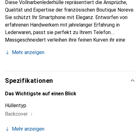
Diese Vollnarbenlederhülle repräsentiert die Ansprüche,
Qualität und Expertise der französischen Boutique Noreve.
Sie schützt Ihr Smartphone mit Eleganz. Entworfen von
erfahrenen Handwerkern mit jahrelanger Erfahrung in
Lederwaren, passt sie perfekt zu Ihrem Telefon.
Massgeschneidert verleihen ihre feinen Kurven ihr eine
echte zweite Haut. Sie wird zum schicken und
Mehr anzeigen
unverzichtbaren Accessoire für Ihr Smartphone.
International anerkannt für ihre hochwertigen Produkte ist
die Marke Noreve eine zuverlässige Wahl für eine
anspruchsvolle Kundschaft.
Spezifikationen
Das Wichtigste auf einen Blick
Hüllentyp
i
Backcover
Mehr anzeigen