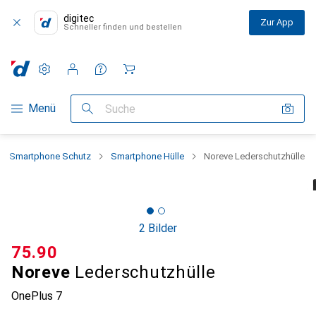
digitec
Zur App
Schneller finden und bestellen
Einstellungen
Kundenkonto
Vergleichslisten
Merklisten
Warenkorb
Navigation nach Kategorien
Menü
Suche
Smartphone Schutz
Smartphone Hülle
Noreve Lederschutzhülle
2 Bilder
CHF
75.90
Noreve
Lederschutzhülle
OnePlus 7