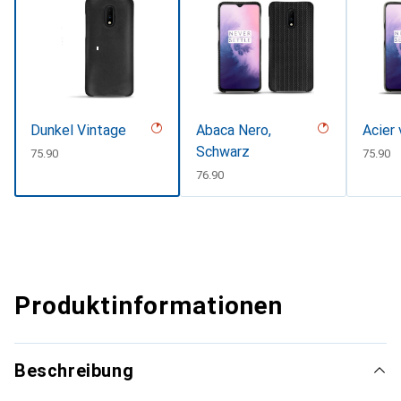
Dunkel Vintage
Abaca Nero,
Acier 
Schwarz
CHF
75.90
CHF
75.90
CHF
76.90
Produktinformationen
Beschreibung