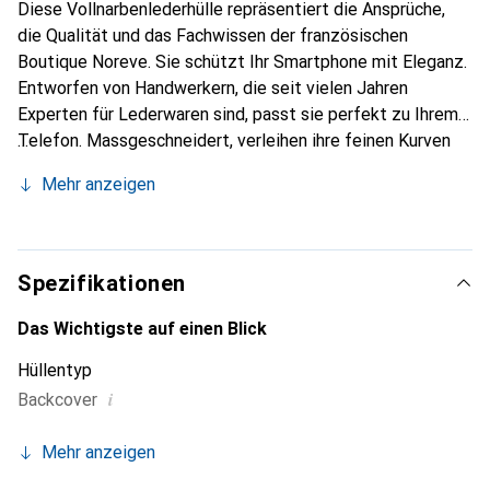
Diese Vollnarbenlederhülle repräsentiert die Ansprüche,
die Qualität und das Fachwissen der französischen
Boutique Noreve. Sie schützt Ihr Smartphone mit Eleganz.
Entworfen von Handwerkern, die seit vielen Jahren
Experten für Lederwaren sind, passt sie perfekt zu Ihrem
Telefon. Massgeschneidert, verleihen ihre feinen Kurven
ihr eine echte zweite Haut. Sie wird zum schicken und
Mehr anzeigen
unverzichtbaren Accessoire Ihres Smartphones.
International anerkannt für ihre hochwertigen Produkte ist
die Marke Noreve eine sichere Wahl für eine
anspruchsvolle Kundschaft.
Spezifikationen
Das Wichtigste auf einen Blick
Hüllentyp
i
Backcover
Mehr anzeigen