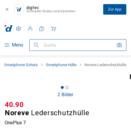
digitec
Zur App
Schneller finden und bestellen
Einstellungen
Kundenkonto
Vergleichslisten
Merklisten
Warenkorb
Navigation nach Kategorien
Menü
Suche
Smartphone Schutz
Smartphone Hülle
Noreve Lederschutzhülle
2 Bilder
CHF
40.90
Noreve
Lederschutzhülle
OnePlus 7