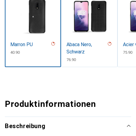
Marron PU
Abaca Nero,
Acier 
Schwarz
CHF
40.90
CHF
75.90
CHF
76.90
Produktinformationen
Beschreibung