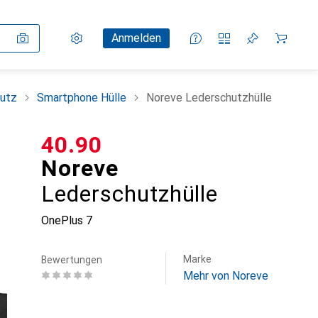
Einstellungen
Kundenkonto
Vergleichslisten
Merklisten
Warenkorb
Anmelden
utz
Smartphone Hülle
Noreve Lederschutzhülle
CHF
40.90
Noreve
Lederschutzhülle
OnePlus 7
Marke
Bewertungen
Mehr von Noreve