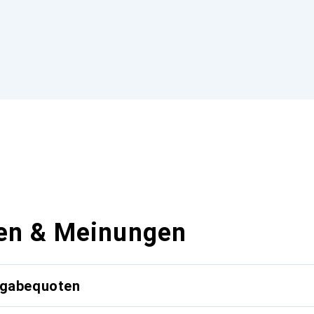
en & Meinungen
kgabequoten