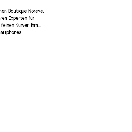
chen Boutique Noreve.
hren Experten für
 feinen Kurven ihm
martphones.
re Wahl für eine