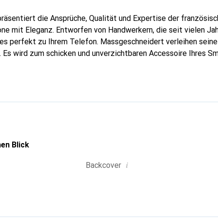
präsentiert die Ansprüche, Qualität und Expertise der französis
ne mit Eleganz. Entworfen von Handwerkern, die seit vielen Ja
es perfekt zu Ihrem Telefon. Massgeschneidert verleihen seine
. Es wird zum schicken und unverzichtbaren Accessoire Ihres S
 für ihre hochwertigen Produkte ist die Marke Noreve eine siche
en Blick
i
Backcover