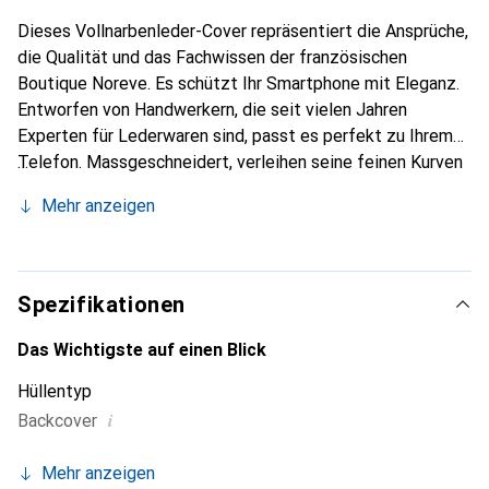
Dieses Vollnarbenleder-Cover repräsentiert die Ansprüche,
die Qualität und das Fachwissen der französischen
Boutique Noreve. Es schützt Ihr Smartphone mit Eleganz.
Entworfen von Handwerkern, die seit vielen Jahren
Experten für Lederwaren sind, passt es perfekt zu Ihrem
Telefon. Massgeschneidert, verleihen seine feinen Kurven
ihm eine echte zweite Haut. Es wird zum schicken und
Mehr anzeigen
unverzichtbaren Accessoire Ihres Smartphones.
International anerkannt für ihre hochwertigen Produkte ist
die Marke Noreve eine sichere Wahl für eine
anspruchsvolle Kundschaft.
Spezifikationen
Das Wichtigste auf einen Blick
Hüllentyp
i
Backcover
Mehr anzeigen