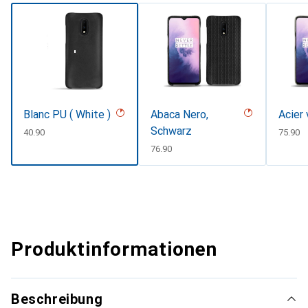
Blanc PU ( White )
Abaca Nero,
Acier 
Schwarz
CHF
40.90
CHF
75.90
CHF
76.90
Produktinformationen
Beschreibung