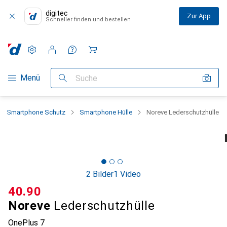
digitec
Zur App
Schneller finden und bestellen
Einstellungen
Kundenkonto
Vergleichslisten
Merklisten
Warenkorb
Navigation nach Kategorien
Menü
Suche
Smartphone Schutz
Smartphone Hülle
Noreve Lederschutzhülle
2 Bilder
1 Video
CHF
40.90
Noreve
Lederschutzhülle
OnePlus 7