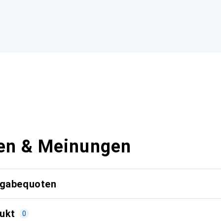
en & Meinungen
kgabequoten
ukt
0