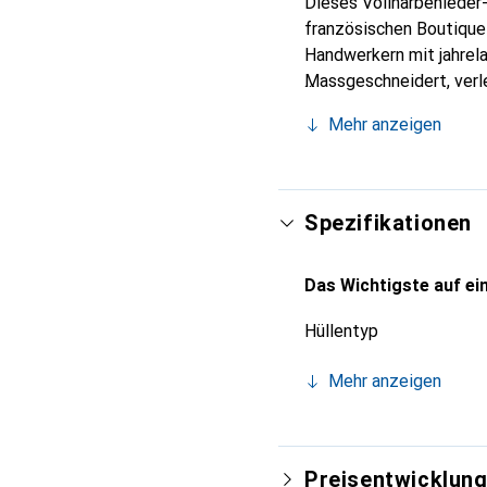
Dieses Vollnarbenleder-
französischen Boutique
Handwerkern mit jahrela
Massgeschneidert, verl
unverzichtbaren Accesso
Mehr anzeigen
die Marke Noreve eine z
Spezifikationen
Das Wichtigste auf ein
Hüllentyp
Mehr anzeigen
Preisentwicklun