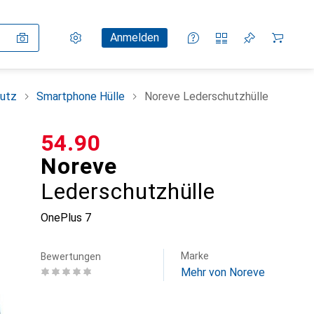
Einstellungen
Kundenkonto
Vergleichslisten
Merklisten
Warenkorb
Anmelden
utz
Smartphone Hülle
Noreve Lederschutzhülle
CHF
54.90
Noreve
Lederschutzhülle
OnePlus 7
Marke
Bewertungen
Mehr von Noreve