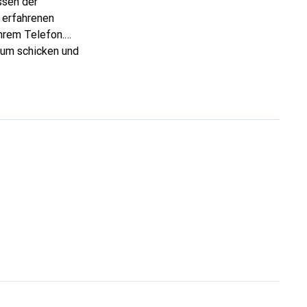
ssen der
 erfahrenen
hrem Telefon.
zum schicken und
rtigen Produkte ist