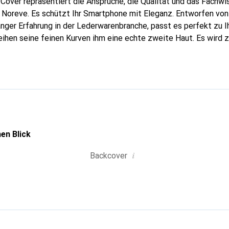
Cover repräsentiert die Ansprüche, die Qualität und das Fachwi
 Noreve. Es schützt Ihr Smartphone mit Eleganz. Entworfen von
nger Erfahrung in der Lederwarenbranche, passt es perfekt zu I
eihen seine feinen Kurven ihm eine echte zweite Haut. Es wird 
ire für Ihr Smartphone. International anerkannt für ihre hochwe
uverlässige Wahl für eine anspruchsvolle Kundschaft.
en Blick
i
Backcover
g